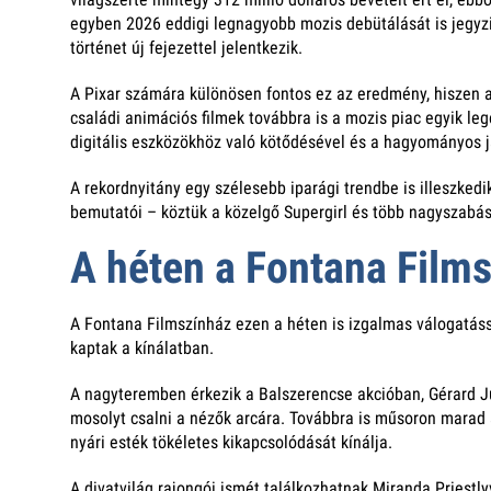
egyben 2026 eddigi legnagyobb mozis debütálását is jegyzi.
történet új fejezettel jelentkezik.
A Pixar számára különösen fontos ez az eredmény, hiszen a
családi animációs filmek továbbra is a mozis piac egyik lege
digitális eszközökhöz való kötődésével és a hagyományos 
A rekordnyitány egy szélesebb iparági trendbe is illeszkedi
bemutatói – köztük a közelgő Supergirl és több nagyszabás
A héten a Fontana Film
A Fontana Filmszínház ezen a héten is izgalmas válogatássa
kaptak a kínálatban.
A nagyteremben érkezik a Balszerencse akcióban, Gérard Jug
mosolyt csalni a nézők arcára. Továbbra is műsoron marad 
nyári esték tökéletes kikapcsolódását kínálja.
A divatvilág rajongói ismét találkozhatnak Miranda Priestlyv