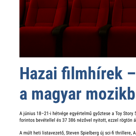
Hazai filmhírek –
a magyar mozik
A június 18–21-i hétvége egyértelmű győztese a Toy Story 
forintos bevétellel és 37 386 nézővel nyitott, ezzel rögtön á
A múlt heti listavezető, Steven Spielberg új sci-fi thrille