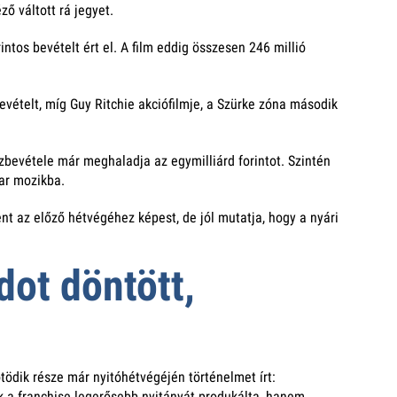
ző váltott rá jegyet.
ntos bevételt ért el. A film eddig összesen 246 millió
vételt, míg Guy Ritchie akciófilmje, a Szürke zóna második
zbevétele már meghaladja az egymilliárd forintot. Szintén
ar mozikba.
nt az előző hétvégéhez képest, de jól mutatja, hogy a nyári
dot döntött,
ödik része már nyitóhétvégéjén történelmet írt:
ak a franchise legerősebb nyitányát produkálta, hanem