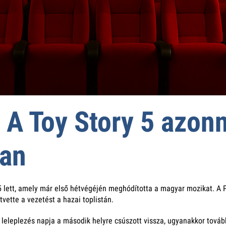
 A Toy Story 5 azonn
ban
5 lett, amely már első hétvégéjén meghódította a magyar mozikat. A P
tvette a vezetést a hazai toplistán.
re, A leleplezés napja a második helyre csúszott vissza, ugyanakkor t