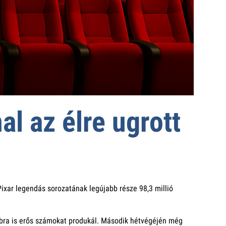
al az élre ugrott
ixar legendás sorozatának legújabb része 98,3 millió
ovábbra is erős számokat produkál. Második hétvégéjén még