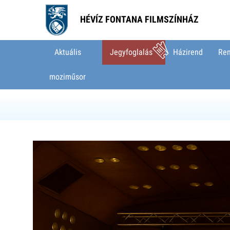
HÉVÍZ FONTANA FILMSZÍNHÁZ
Aktuális
Jegyfoglalás
Házirend
Ren
moziműsor