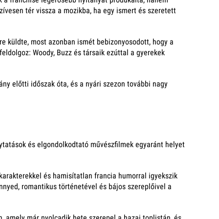
ívesen tér vissza a mozikba, ha egy ismert és szeretett
gre küldte, most azonban ismét bebizonyosodott, hogy a
 feldolgoz: Woody, Buzz és társaik ezúttal a gyerekek
ány előtti időszak óta, és a nyári szezon további nagy
olytatások és elgondolkodtató művészfilmek egyaránt helyet
karakterekkel és hamisítatlan francia humorral igyekszik
nyed, romantikus történetével és bájos szereplőivel a
, amely már nyolcadik hete szerepel a hazai toplistán, és