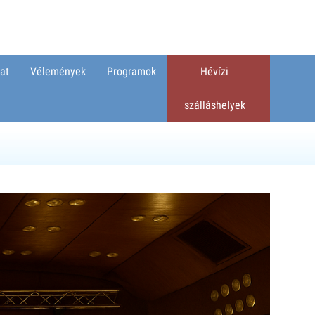
at
Vélemények
Programok
Hévízi
szálláshelyek