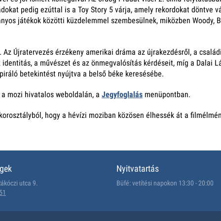
dokat pedig ezúttal is a Toy Story 5 várja, amely rekordokat döntve v
nyos játékok közötti küzdelemmel szembesülnek, miközben Woody, Buz
 Az Újratervezés érzékeny amerikai dráma az újrakezdésről, a családi
z identitás, a művészet és az önmegvalósítás kérdéseit, míg a Dalai
nspiráló betekintést nyújtva a belső béke keresésébe.
k a mozi hivatalos weboldalán, a
Jegyfoglalás
menüpontban.
korosztályból, hogy a hévízi moziban közösen élhessék át a filmélmén
égek
Nyitvatartás
ákóczi utca 9.
Büfé: vetítési napokon 13:30 - 20:00
51