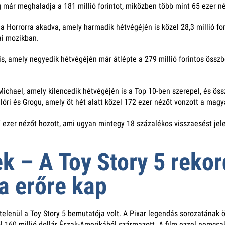
ig már meghaladja a 181 millió forintot, miközben több mint 65 ezer né
 Horrorra akadva, amely harmadik hétvégéjén is közel 28,3 millió fori
zai mozikban.
, amely negyedik hétvégéjén már átlépte a 279 millió forintos összbe
ichael, amely kilencedik hétvégéjén is a Top 10-ben szerepel, és öss
óri és Grogu, amely öt hét alatt közel 172 ezer nézőt vonzott a magy
7 ezer nézőt hozott, ami ugyan mintegy 18 százalékos visszaesést jele
k – A Toy Story 5 rekor
a erőre kap
enül a Toy Story 5 bemutatója volt. A Pixar legendás sorozatának öt
ből 160 millió dollár Észak-Amerikából származott. A film ezzel nemcs