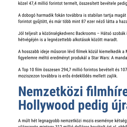
közel 47,4 millió forintot termelt, összesített bevétele ped
A dobogó harmadik fokán továbbra is stabilan tartja magát a
forintot gyűjtött, és már több mint 87 ezer néző látta a ha
Jól teljesít a közönségkedvenc Backrooms – Hátsó szobák is
hétvégéjén is a legnézettebb alkotások között maradt.
A hosszabb ideje műsoron lévő filmek közül kiemelkedik a M
figyelemre méltó eredményt produkál a Star Wars: A mandal
A Top 10 film összesen 294,7 millió forintos bevételt és 10
moziszezon továbbra is erős érdeklődés mellett zajlik.
Nemzetközi filmhíre
Hollywood pedig újr
A múlt hét legnagyobb nemzetközi mozis eseménye kétségtel
világszerte mintegy 312 millió dolláros bevételt ért el, eb