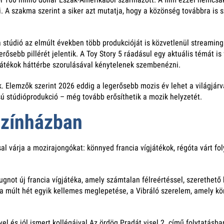
 A szakma szerint a siker azt mutatja, hogy a közönség továbbra is sz
 stúdió az elmúlt években több produkcióját is közvetlenül streamin
rősebb pillérét jelentik. A Toy Story 5 ráadásul egy aktuális témát is
játékok háttérbe szorulásával kénytelenek szembenézni.
k. Elemzők szerint 2026 eddig a legerősebb mozis év lehet a világjárv
ú stúdióprodukció – még tovább erősíthetik a mozik helyzetét.
színházban
l várja a mozirajongókat: könnyed francia vígjátékok, régóta várt f
not új francia vígjátéka, amely számtalan félreértéssel, szerethető 
a múlt hét egyik kellemes meglepetése, a Vibráló szerelem, amely kön
el és jól ismert kollégáival
Az ördög Pradát visel 2.
című folytatásban