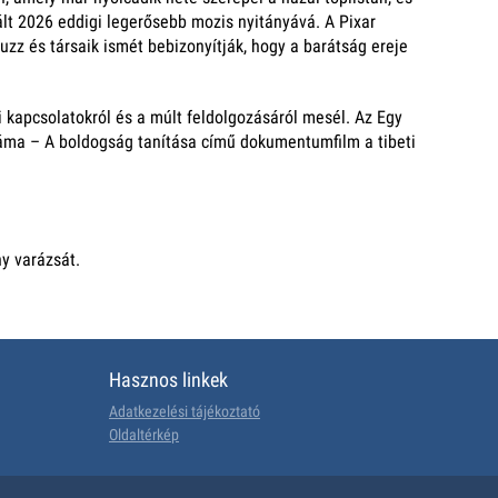
ált 2026 eddigi legerősebb mozis nyitányává. A Pixar
z és társaik ismét bebizonyítják, hogy a barátság ereje
 kapcsolatokról és a múlt feldolgozásáról mesél. Az Egy
 Láma – A boldogság tanítása című dokumentumfilm a tibeti
y varázsát.
Hasznos linkek
Adatkezelési tájékoztató
Oldaltérkép