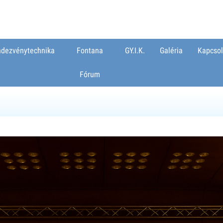
dezvénytechnika
Fontana
GY.I.K.
Galéria
Kapcsol
Fórum