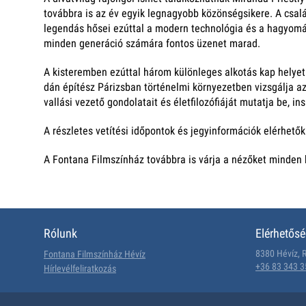
továbbra is az év egyik legnagyobb közönségsikere. A csalá
legendás hősei ezúttal a modern technológia és a hagyomá
minden generáció számára fontos üzenet marad.
A kisteremben ezúttal három különleges alkotás kap helyet.
dán építész Párizsban történelmi környezetben vizsgálja a
vallási vezető gondolatait és életfilozófiáját mutatja be, i
A részletes vetítési időpontok és jegyinformációk elérhető
A Fontana Filmszínház továbbra is várja a nézőket minden 
Rólunk
Elérhetős
8380 Hévíz, R
Fontana Filmszínház Hévíz
+36 83 343 3
Hírlevélfeliratkozás