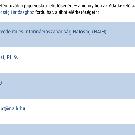
én további jogorvoslati lehetőségért – amennyiben az Adatkezelő az
adság Hatósághoz
fordulhat, alábbi elérhetőségein:
tvédelmi és Információszabadság Hatóság (NAIH)
t, Pf. 9.
0
lat@naih.hu
u