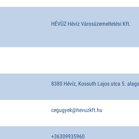
HÉVÜZ Hévíz Városüzemeltetési Kft.
8380 Hévíz, Kossuth Lajos utca 5. alags
cegugyek@hevuzkft.hu
+36309935960