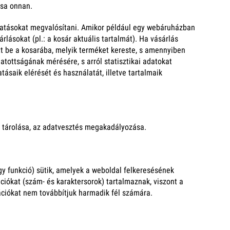
ssa onnan.
gáltatásokat megvalósítani. Amikor például egy webáruházban
ásokat (pl.: a kosár aktuális tartalmát). Ha vásárlás
tt be a kosarába, melyik terméket kereste, s amennyiben
gatottságának mérésére, s arról statisztikai adatokat
ásaik elérését és használatát, illetve tartalmaik
 tárolása, az adatvesztés megakadályozása.
y funkció) sütik, amelyek a weboldal felkeresésének
ókat (szám- és karaktersorok) tartalmaznak, viszont a
ációkat nem továbbítjuk harmadik fél számára.