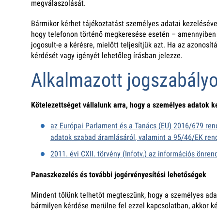
megválaszolását.
Bármikor kérhet tájékoztatást személyes adatai kezelésével
hogy telefonon történő megkeresése esetén – amennyiben ada
jogosult-e a kérésre, mielőtt teljesítjük azt. Ha az azonos
kérdését vagy igényét lehetőleg írásban jelezze.
Alkalmazott jogszabály
Kötelezettséget vállalunk arra, hogy a személyes adatok k
az Európai Parlament és a Tanács (EU) 2016/679 rend
adatok szabad áramlásáról, valamint a 95/46/EK rend
2011. évi CXII. törvény (Infotv.) az információs önre
Panaszkezelés és további jogérvényesítési lehetőségek
Mindent tőlünk telhetőt megteszünk, hogy a személyes ada
bármilyen kérdése merülne fel ezzel kapcsolatban, akkor ké