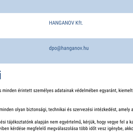
HANGANOV Kft.
dpo@hanganov.hu
i
és minden érintett személyes adatainak védelmében egyaránt, kiemelt
nden olyan biztonsági, technikai és szervezési intézkedést, amely 
si tájékoztatónk alapján nem egyértelmű, kérjük, hogy vegye fel a ka
ben kérdése megfelelő megválaszolása több időt vesz igénybe, akkor