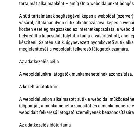
tartalmát alkalmanként – amíg Ön a weboldalunkat böngés
A süti tartalmának segítségével képes a weboldal (szerver)
vásárol, általában ilyen sütik alkalmazásával képes a webá
közben esetleg megszakad az internetkapcsolata, a weboldal
helyreállt a kapcsolat, folytatni tudja a vásárlást ott, ah
készíteni. Szintén sütik, úgynevezett nyomkövető sütik alka
megjelenítését a weboldalt felkereső látogatók számára.
Az adatkezelés célja
A weboldalunkra látogatók munkameneteinek azonosítása, 
A kezelt adatok köre
A weboldalunkon alkalmazott sütik a weboldal működéséhez 
időpontját, a munkamenet azonosítót és a munkamenetre vo
weboldalt felkereső látogató személyének beazonosítására 
Az adatkezelés időtartama