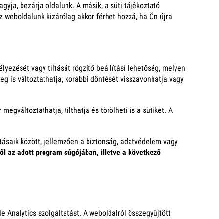
yja, bezárja oldalunk. A másik, a süti tájékoztató
oz weboldalunk kizárólag akkor férhet hozzá, ha Ön újra
yezését vagy tiltását rögzítő beállítási lehetőség, melyen
g is változtathatja, korábbi döntését visszavonhatja vagy
gváltoztathatja, tilthatja és törölheti is a sütiket. A
ításaik között, jellemzően a biztonság, adatvédelem vagy
ől az adott program súgójában, illetve a következő
 Analytics szolgáltatást. A weboldalról összegyűjtött