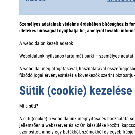
Személyes adatainak védelme érdekében bírósághoz is fordu
illetékes bíróságnál nyújthatja be, amelyről további infor
A weboldalon kezelt adatok
Weboldalunk nyilvános tartalmát bárki – személyes adatai 
A weboldal meglátogatásával, használatával összefüggésben
fűződő jogai érvényesítését a következők szerint biztosítjuk
Sütik (cookie) kezelése
Mi a süti?
A süti (cookie) a weboldalunk megnyitása és használata sor
jellemzően a webszerver és az Ön készüléke közötti kapcs
azonosítót, amely egy betűkből, számokból és egyéb írásjel