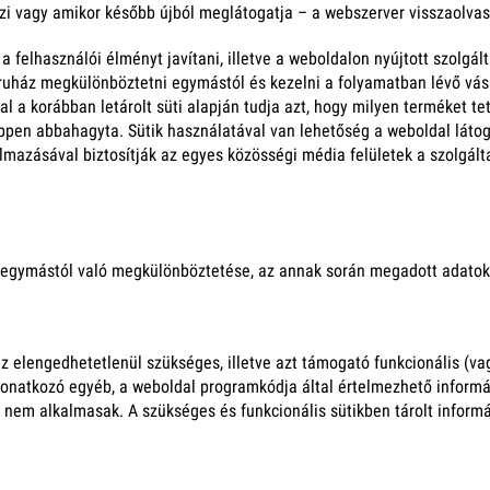
zi vagy amikor később újból meglátogatja – a webszerver visszaolva
 a felhasználói élményt javítani, illetve a weboldalon nyújtott szol
ruház megkülönböztetni egymástól és kezelni a folyamatban lévő vásárl
 a korábban letárolt süti alapján tudja azt, hogy milyen terméket te
ol éppen abbahagyta. Sütik használatával van lehetőség a weboldal láto
lmazásával biztosítják az egyes közösségi média felületek a szolgáltat
egymástól való megkülönböztetése, az annak során megadott adatok
elengedhetetlenül szükséges, illetve azt támogató funkcionális (vag
natkozó egyéb, a weboldal programkódja által értelmezhető informáci
nem alkalmasak. A szükséges és funkcionális sütikben tárolt inform