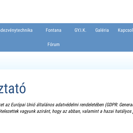
dezvénytechnika
Fontana
GY.I.K.
Galéria
Kapcsol
Fórum
ztató
t az Európai Unió általános adatvédelmi rendeletében (GDPR: General 
kötelezettek vagyunk aziránt, hogy az abban, valamint a hazai hatály