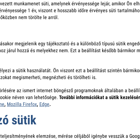
vezett munkamenet süti, amelynek érvényessége lejár, amikor Ön elhag
i érvényessége 1 év, viszont e hosszabb időre érvényes süti tartalmáh
dőközben nem törölte le arról.
ásakor megjelenik egy tájékoztató és a különböző típusú sütik engedél
oz járul hozzá és melyekhez nem. Ezt a beállítást később bármikor me
i a sütik használatát. Ön viszont ezt a beállítást szintén bármikor me
azokat megismerheti, megnézheti és törölheti is.
 törlésére az ismert internet böngésző programoknak általában a beáll
cookie néven van lehetősége.
További információkat a sütik kezelésér
me
,
Mozilla Firefox
,
Edge
.
ó sütik
 teljesítményének elemzése, mérése céljából igénybe vesszük a Google