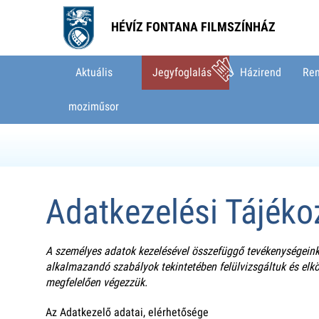
HÉVÍZ FONTANA FILMSZÍNHÁZ
Aktuális
Jegyfoglalás
Házirend
Ren
moziműsor
Adatkezelési Tájéko
A személyes adatok kezelésével összefüggő tevékenységeinke
alkalmazandó szabályok tekintetében felülvizsgáltuk és el
megfelelően végezzük.
Az Adatkezelő adatai, elérhetősége