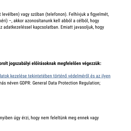
levélben) vagy szóban (telefonon). Felhívjuk a figyelmét,
ri) –, akkor azonosítanunk kell abból a célból, hogy
 az adatkezeléssel kapcsolatban. Emiatt javasoljuk, hogy
orolt jogszabályi előírásoknak megfelelően végezzük:
atok kezelése tekintetében történő védelméről és az ilyen
más néven GDPR: General Data Protection Regulation;
nyiben úgy érzi, hogy nem feleltünk meg ennek vagy