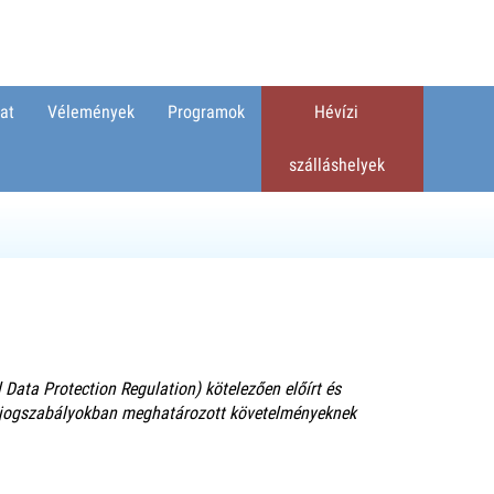
at
Vélemények
Programok
Hévízi
szálláshelyek
Data Protection Regulation) kötelezően előírt és
os jogszabályokban meghatározott követelményeknek