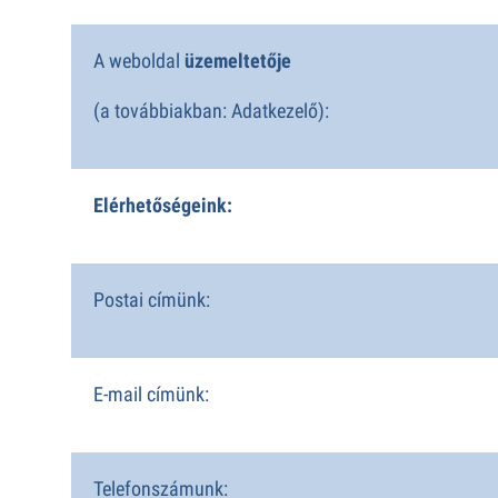
A weboldal
üzemeltetője
(a továbbiakban: Adatkezelő):
Elérhetőségeink:
Postai címünk:
E-mail címünk:
Telefonszámunk: