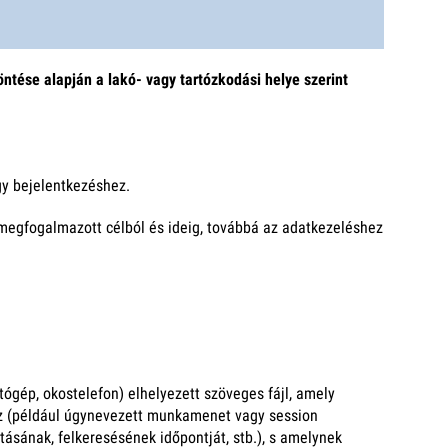
ntése alapján a lakó- vagy tartózkodási helye szerint
gy bejelentkezéshez.
 megfogalmazott célból és ideig, továbbá az adatkezeléshez
tógép, okostelefon) elhelyezett szöveges fájl, amely
az (például úgynevezett munkamenet vagy session
tásának, felkeresésének időpontját, stb.), s amelynek