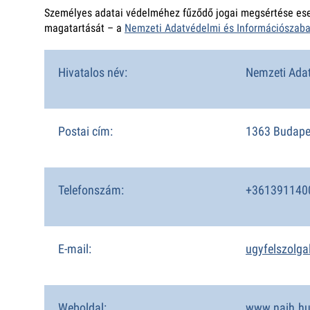
Személyes adatai védelméhez fűződő jogai megsértése eset
magatartását – a
Nemzeti Adatvédelmi és Információszab
Hivatalos név:
Nemzeti Ada
Postai cím:
1363 Budapes
Telefonszám:
+361391140
E-mail:
ugyfelszolga
Weboldal:
www.naih.h