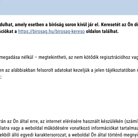
lhat, amely esetben a bíróság soron kívül jár el. Keresetét az Ön dö
mációkat a
https://birosag.hu/birosag-kereso
oldalon találhat.
megadása nélkül – megtekintheti, az nem kötődik regisztrációhoz va
 az alábbiakban felsorolt adatokat kezeljük a jelen tájékoztatóban
:
án az Ön által erre, az internet elérésére használt készülékén (számí
olatra vagy a weboldal működésére vonatkozó információkat tartalm
ekből álló egyedi karaktersorozat; a weboldal Ön által történő megnyi