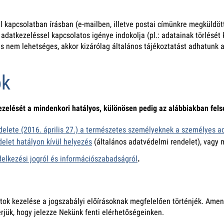
 kapcsolatban írásban (e-mailben, illetve postai címünkre megküldött 
tkezeléssel kapcsolatos igénye indokolja (pl.: adatainak törlését ké
ítás nem lehetséges, akkor kizárólag általános tájékoztatást adhatunk
ok
ezelését a mindenkori hatályos, különösen pedig az alábbiakban fels
elete (2016. április 27.) a természetes személyeknek a személyes ad
elet hatályon kívül helyezés
(általános adatvédelmi rendelet), vagy 
ndelkezési jogról és információszabadságról
.
tok kezelése a jogszabályi előírásoknak megfelelően történjék. Amen
rjük, hogy jelezze Nekünk fenti elérhetőségeinken.