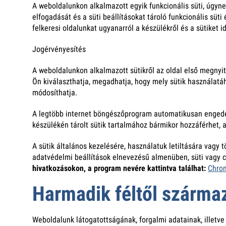
A weboldalunkon alkalmazott egyik funkcionális süti, úgyne
elfogadását és a süti beállításokat tároló funkcionális süt
felkeresi oldalunkat ugyanarról a készülékről és a sütiket i
Jogérvényesítés
A weboldalunkon alkalmazott sütikről az oldal első megnyit
Ön kiválaszthatja, megadhatja, hogy mely sütik használatáh
módosíthatja.
A legtöbb internet böngészőprogram automatikusan engedélyez
készülékén tárolt sütik tartalmához bármikor hozzáférhet, 
A sütik általános kezelésére, használatuk letiltására vagy
adatvédelmi beállítások elnevezésű almenüben, süti vagy 
hivatkozásokon, a program nevére kattintva találhat:
Chro
Harmadik féltől származ
Weboldalunk látogatottságának, forgalmi adatainak, illetve