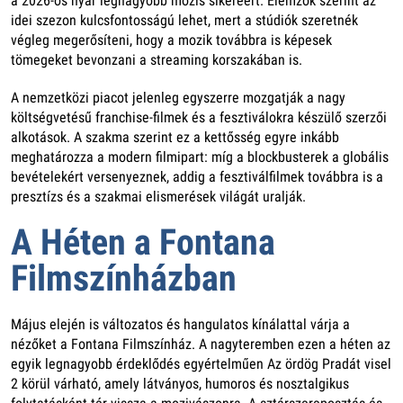
a 2026-os nyár legnagyobb mozis sikeréért. Elemzők szerint az
idei szezon kulcsfontosságú lehet, mert a stúdiók szeretnék
végleg megerősíteni, hogy a mozik továbbra is képesek
tömegeket bevonzani a streaming korszakában is.
A nemzetközi piacot jelenleg egyszerre mozgatják a nagy
költségvetésű franchise-filmek és a fesztiválokra készülő szerzői
alkotások. A szakma szerint ez a kettősség egyre inkább
meghatározza a modern filmipart: míg a blockbusterek a globális
bevételekért versenyeznek, addig a fesztiválfilmek továbbra is a
presztízs és a szakmai elismerések világát uralják.
A Héten a Fontana
Filmszínházban
Május elején is változatos és hangulatos kínálattal várja a
nézőket a Fontana Filmszínház. A nagyteremben ezen a héten az
egyik legnagyobb érdeklődés egyértelműen Az ördög Pradát visel
2 körül várható, amely látványos, humoros és nosztalgikus