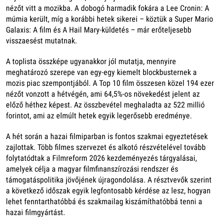
nézőt vitt a mozikba. A dobogó harmadik fokára a Lee Cronin: A
múmia került, míg a korábbi hetek sikerei – köztük a Super Mario
Galaxis: A film és A Hail Mary-küldetés – már erőteljesebb
visszaesést mutatnak.
A toplista összképe ugyanakkor jól mutatja, mennyire
meghatározó szerepe van egy-egy kiemelt blockbusternek a
mozis piac szempontjából. A Top 10 film összesen közel 194 ezer
nézőt vonzott a hétvégén, ami 64,5%-os növekedést jelent az
előző héthez képest. Az összbevétel meghaladta az 522 millió
forintot, ami az elmúlt hetek egyik legerősebb eredménye.
A hét során a hazai filmiparban is fontos szakmai egyeztetések
zajlottak. Több filmes szervezet és alkotó részvételével tovább
folytatódtak a Filmreform 2026 kezdeményezés tárgyalásai,
amelyek célja a magyar filmfinanszírozási rendszer és
támogatáspolitika jövőjének újragondolása. A résztvevők szerint
a következő időszak egyik legfontosabb kérdése az lesz, hogyan
lehet fenntarthatóbbá és szakmailag kiszámíthatóbbá tenni a
hazai filmgyártást.