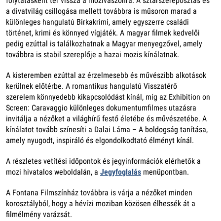
folytatásként tér vissza a mozivászonra. A sztárszereposztás és
a divatvilág csillogása mellett továbbra is műsoron marad a
különleges hangulatú Birkakrimi, amely egyszerre családi
történet, krimi és könnyed vígjáték. A magyar filmek kedvelői
pedig ezúttal is találkozhatnak a Magyar menyegzővel, amely
továbbra is stabil szereplője a hazai mozis kínálatnak.
A kisteremben ezúttal az érzelmesebb és művészibb alkotások
kerülnek előtérbe. A romantikus hangulatú Visszatérő
szerelem könnyedebb kikapcsolódást kínál, míg az Exhibition on
Screen: Caravaggio különleges dokumentumfilmes utazásra
invitálja a nézőket a világhírű festő életébe és művészetébe. A
kínálatot tovább színesíti a Dalai Láma – A boldogság tanítása,
amely nyugodt, inspiráló és elgondolkodtató élményt kínál.
A részletes vetítési időpontok és jegyinformációk elérhetők a
mozi hivatalos weboldalán, a
Jegyfoglalás
menüpontban.
A Fontana Filmszínház továbbra is várja a nézőket minden
korosztályból, hogy a hévízi moziban közösen élhessék át a
filmélmény varázsát.