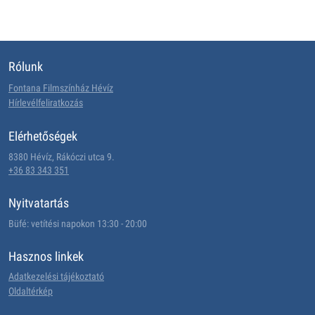
Rólunk
Fontana Filmszínház Hévíz
Hírlevélfeliratkozás
Elérhetőségek
8380 Hévíz, Rákóczi utca 9.
+36 83 343 351
Nyitvatartás
Büfé: vetítési napokon 13:30 - 20:00
Hasznos linkek
Adatkezelési tájékoztató
Oldaltérkép