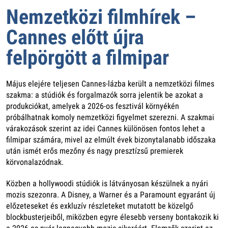
Nemzetközi filmhírek –
Cannes előtt újra
felpörgött a filmipar
Május elejére teljesen Cannes-lázba került a nemzetközi filmes
szakma: a stúdiók és forgalmazók sorra jelentik be azokat a
produkciókat, amelyek a 2026-os fesztivál környékén
próbálhatnak komoly nemzetközi figyelmet szerezni. A szakmai
várakozások szerint az idei Cannes különösen fontos lehet a
filmipar számára, mivel az elmúlt évek bizonytalanabb időszaka
után ismét erős mezőny és nagy presztízsű premierek
körvonalazódnak.
Közben a hollywoodi stúdiók is látványosan készülnek a nyári
mozis szezonra. A Disney, a Warner és a Paramount egyaránt új
előzeteseket és exkluzív részleteket mutatott be közelgő
blockbusterjeiből, miközben egyre élesebb verseny bontakozik ki