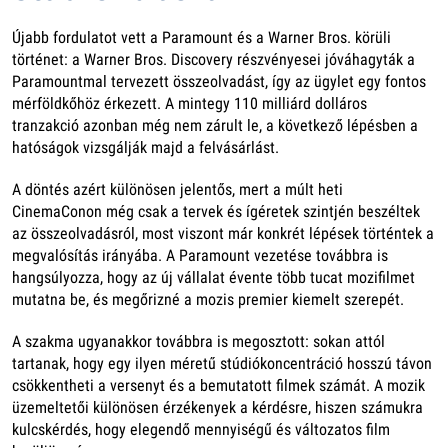
Újabb fordulatot vett a Paramount és a Warner Bros. körüli
történet: a Warner Bros. Discovery részvényesei jóváhagyták a
Paramountmal tervezett összeolvadást, így az ügylet egy fontos
mérföldkőhöz érkezett. A mintegy 110 milliárd dolláros
tranzakció azonban még nem zárult le, a következő lépésben a
hatóságok vizsgálják majd a felvásárlást.
A döntés azért különösen jelentős, mert a múlt heti
CinemaConon még csak a tervek és ígéretek szintjén beszéltek
az összeolvadásról, most viszont már konkrét lépések történtek a
megvalósítás irányába. A Paramount vezetése továbbra is
hangsúlyozza, hogy az új vállalat évente több tucat mozifilmet
mutatna be, és megőrizné a mozis premier kiemelt szerepét.
A szakma ugyanakkor továbbra is megosztott: sokan attól
tartanak, hogy egy ilyen méretű stúdiókoncentráció hosszú távon
csökkentheti a versenyt és a bemutatott filmek számát. A mozik
üzemeltetői különösen érzékenyek a kérdésre, hiszen számukra
kulcskérdés, hogy elegendő mennyiségű és változatos film