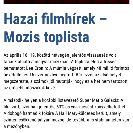
Hazai filmhírek –
Mozis toplista
Az április 16–19. közötti hétvégén jelentős visszaesés volt
tapasztalható a magyar mozikban. A toplista élén a frissen
bemutatott Lee Cronin: A múmia végzett, amely 48 millió forintos
bevétellel és 16 ezer nézővel nyitott. Bár ezzel az első helyet
megszerezte, a számok jól mutatják, hogy ez a hét nem tartozott
az erősebb időszakok közé.
A második helyen a korábbi listavezető Super Mario Galaxis: A
film zárt, azonban jelentős, 63%-os visszaesést könyvelhetett el.
A dobogó harmadik fokára A Hail Mary-küldetés került, amely
szintén csökkenő pályán mozog, de továbbra is stabilan jelen van
a mezőnyben.