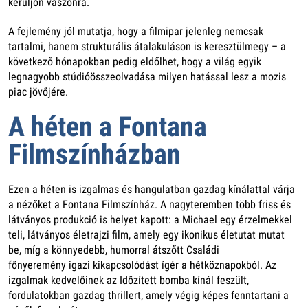
kerüljön vászonra.
A fejlemény jól mutatja, hogy a filmipar jelenleg nemcsak
tartalmi, hanem strukturális átalakuláson is keresztülmegy – a
következő hónapokban pedig eldőlhet, hogy a világ egyik
legnagyobb stúdióösszeolvadása milyen hatással lesz a mozis
piac jövőjére.
A héten a Fontana
Filmszínházban
Ezen a héten is izgalmas és hangulatban gazdag kínálattal várja
a nézőket a Fontana Filmszínház. A nagyteremben több friss és
látványos produkció is helyet kapott: a Michael egy érzelmekkel
teli, látványos életrajzi film, amely egy ikonikus életutat mutat
be, míg a könnyedebb, humorral átszőtt Családi
főnyeremény igazi kikapcsolódást ígér a hétköznapokból. Az
izgalmak kedvelőinek az Időzített bomba kínál feszült,
fordulatokban gazdag thrillert, amely végig képes fenntartani a