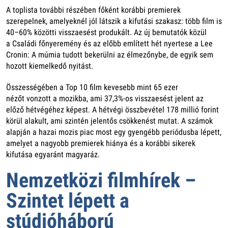
A toplista további részében főként korábbi premierek
szerepelnek, amelyeknél jól látszik a kifutási szakasz: több film is
40–60% közötti visszaesést produkált. Az új bemutatók közül
a Családi főnyeremény és az előbb említett hét nyertese a Lee
Cronin: A múmia tudott bekerülni az élmezőnybe, de egyik sem
hozott kiemelkedő nyitást.
Összességében a Top 10 film kevesebb mint 65 ezer
nézőt vonzott a mozikba, ami 37,3%-os visszaesést jelent az
előző hétvégéhez képest. A hétvégi összbevétel 178 millió forint
körül alakult, ami szintén jelentős csökkenést mutat. A számok
alapján a hazai mozis piac most egy gyengébb periódusba lépett,
amelyet a nagyobb premierek hiánya és a korábbi sikerek
kifutása egyaránt magyaráz.
Nemzetközi filmhírek –
Szintet lépett a
stúdióháború