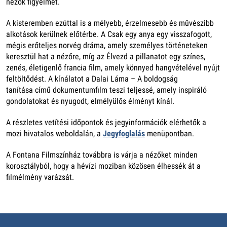
nézők figyelmét.
A kisteremben ezúttal is a mélyebb, érzelmesebb és művészibb
alkotások kerülnek előtérbe. A Csak egy anya egy visszafogott,
mégis erőteljes norvég dráma, amely személyes történeteken
keresztül hat a nézőre, míg az Élvezd a pillanatot egy színes,
zenés, életigenlő francia film, amely könnyed hangvételével nyújt
feltöltődést. A kínálatot a Dalai Láma – A boldogság
tanítása című dokumentumfilm teszi teljessé, amely inspiráló
gondolatokat és nyugodt, elmélyülős élményt kínál.
A részletes vetítési időpontok és jegyinformációk elérhetők a
mozi hivatalos weboldalán, a
Jegyfoglalás
menüpontban.
A Fontana Filmszínház továbbra is várja a nézőket minden
korosztályból, hogy a hévízi moziban közösen élhessék át a
filmélmény varázsát.