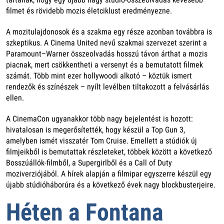
filmet és rövidebb mozis életciklust eredményezne.
A mozitulajdonosok és a szakma egy része azonban továbbra is
szkeptikus. A Cinema United nevű szakmai szervezet szerint a
Paramount–Warner összeolvadás hosszú távon árthat a mozis
piacnak, mert csökkentheti a versenyt és a bemutatott filmek
számát. Több mint ezer hollywoodi alkotó – köztük ismert
rendezők és színészek – nyílt levélben tiltakozott a felvásárlás
ellen.
A CinemaCon ugyanakkor több nagy bejelentést is hozott:
hivatalosan is megerősítették, hogy készül a Top Gun 3,
amelyben ismét visszatér Tom Cruise. Emellett a stúdiók új
filmjeikből is bemutattak részleteket, többek között a következő
Bosszúállók-filmből, a Supergirlből és a Call of Duty
moziverziójából. A hírek alapján a filmipar egyszerre készül egy
újabb stúdióháborúra és a következő évek nagy blockbusterjeire.
Héten a Fontana