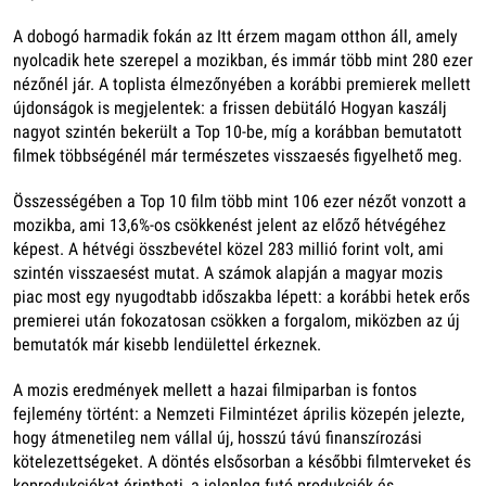
A dobogó harmadik fokán az Itt érzem magam otthon áll, amely
nyolcadik hete szerepel a mozikban, és immár több mint 280 ezer
nézőnél jár. A toplista élmezőnyében a korábbi premierek mellett
újdonságok is megjelentek: a frissen debütáló Hogyan kaszálj
nagyot szintén bekerült a Top 10-be, míg a korábban bemutatott
filmek többségénél már természetes visszaesés figyelhető meg.
Összességében a Top 10 film több mint 106 ezer nézőt vonzott a
mozikba, ami 13,6%-os csökkenést jelent az előző hétvégéhez
képest. A hétvégi összbevétel közel 283 millió forint volt, ami
szintén visszaesést mutat. A számok alapján a magyar mozis
piac most egy nyugodtabb időszakba lépett: a korábbi hetek erős
premierei után fokozatosan csökken a forgalom, miközben az új
bemutatók már kisebb lendülettel érkeznek.
A mozis eredmények mellett a hazai filmiparban is fontos
fejlemény történt: a Nemzeti Filmintézet április közepén jelezte,
hogy átmenetileg nem vállal új, hosszú távú finanszírozási
kötelezettségeket. A döntés elsősorban a későbbi filmterveket és
koprodukciókat érintheti, a jelenleg futó produkciók és