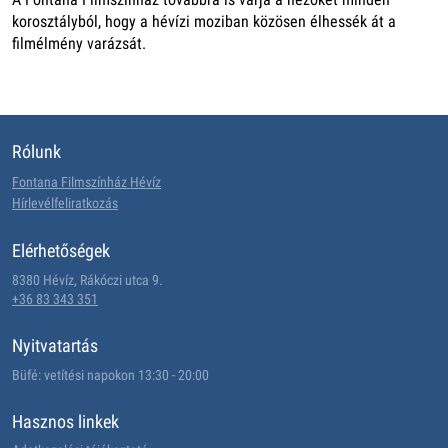
korosztályból, hogy a hévízi moziban közösen élhessék át a
filmélmény varázsát.
Rólunk
Fontana Filmszínház Hévíz
Hírlevélfeliratkozás
Elérhetőségek
8380 Hévíz, Rákóczi utca 9.
+36 83 343 351
Nyitvatartás
Büfé: vetítési napokon 13:30 - 20:00
Hasznos linkek