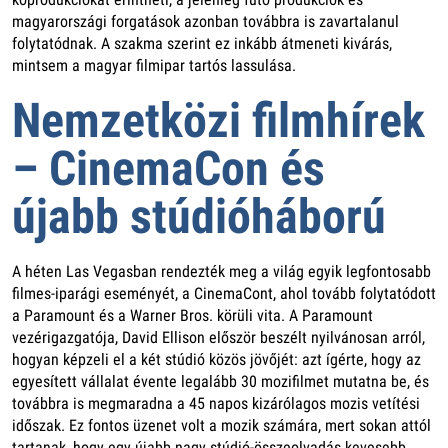
magyarországi forgatások azonban továbbra is zavartalanul
folytatódnak. A szakma szerint ez inkább átmeneti kivárás,
mintsem a magyar filmipar tartós lassulása.
Nemzetközi filmhírek
– CinemaCon és
újabb stúdióháború
A héten Las Vegasban rendezték meg a világ egyik legfontosabb
filmes-iparági eseményét, a CinemaCont, ahol tovább folytatódott
a Paramount és a Warner Bros. körüli vita. A Paramount
vezérigazgatója, David Ellison először beszélt nyilvánosan arról,
hogyan képzeli el a két stúdió közös jövőjét: azt ígérte, hogy az
egyesített vállalat évente legalább 30 mozifilmet mutatna be, és
továbbra is megmaradna a 45 napos kizárólagos mozis vetítési
időszak. Ez fontos üzenet volt a mozik számára, mert sokan attól
tartanak, hogy egy újabb nagy stúdió-összeolvadás kevesebb