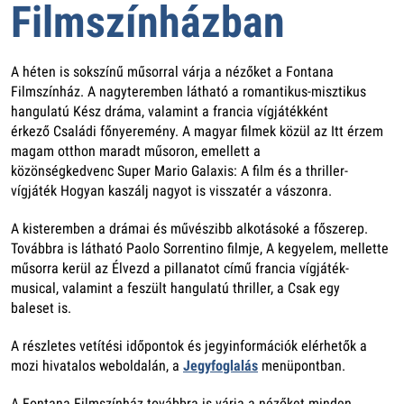
Filmszínházban
A héten is sokszínű műsorral várja a nézőket a Fontana
Filmszínház. A nagyteremben látható a romantikus-misztikus
hangulatú Kész dráma, valamint a francia vígjátékként
érkező Családi főnyeremény. A magyar filmek közül az Itt érzem
magam otthon maradt műsoron, emellett a
közönségkedvenc Super Mario Galaxis: A film és a thriller-
vígjáték Hogyan kaszálj nagyot is visszatér a vászonra.
A kisteremben a drámai és művészibb alkotásoké a főszerep.
Továbbra is látható Paolo Sorrentino filmje, A kegyelem, mellette
műsorra kerül az Élvezd a pillanatot című francia vígjáték-
musical, valamint a feszült hangulatú thriller, a Csak egy
baleset is.
A részletes vetítési időpontok és jegyinformációk elérhetők a
mozi hivatalos weboldalán, a
Jegyfoglalás
menüpontban.
A Fontana Filmszínház továbbra is várja a nézőket minden