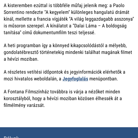
A kisteremben ezúttal is többféle műfaj jelenik meg: a Paolo
Sorrentino rendezte "A kegyelem" különleges hangulatú drámát
kínál, mellette a francia vígjáték "A világ leggazdagabb asszonya"
is műsoron szerepel. A kínálatot a "Dalai Láma – A boldogság
tanítása" című dokumentumfilm teszi teljessé.
A heti programban így a könnyed kikapcsolódástól a mélyebb,
gondolatébresztő történetekig mindenki találhat magának filmet
a hévízi moziban.
A részletes vetítési időpontok és jegyinformációk elérhetők a
mozi hivatalos weboldalán, a
Jegyfoglalás
menüpontban.
A Fontana Filmszínház továbbra is várja a nézőket minden
korosztályból, hogy a hévízi moziban közösen élhessék át a
filmélmény varázsát.