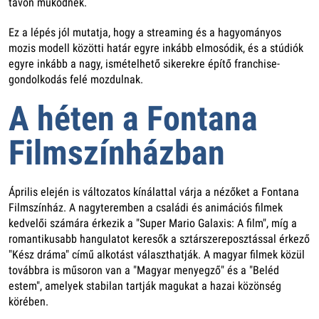
távon működnek.
Ez a lépés jól mutatja, hogy a streaming és a hagyományos
mozis modell közötti határ egyre inkább elmosódik, és a stúdiók
egyre inkább a nagy, ismételhető sikerekre építő franchise-
gondolkodás felé mozdulnak.
A héten a Fontana
Filmszínházban
Április elején is változatos kínálattal várja a nézőket a Fontana
Filmszínház. A nagyteremben a családi és animációs filmek
kedvelői számára érkezik a "Super Mario Galaxis: A film", míg a
romantikusabb hangulatot keresők a sztárszereposztással érkező
"Kész dráma" című alkotást választhatják. A magyar filmek közül
továbbra is műsoron van a "Magyar menyegző" és a "Beléd
estem", amelyek stabilan tartják magukat a hazai közönség
körében.