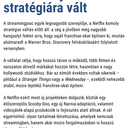
stratégiára vált
A streamingpiac egyik legnagyobb szereplője, a Netflix komoly
stratégiai váltás előtt áll: a cég a jövőben még nagyobb
hangsúlyt fektet arra, hogy saját franchise-okat építsen ki, miután
alulmaradt a Warner Bros. Discovery felvásárlásáért folytatott
versenyben.
A vállalat célja, hogy hosszú távon is működő, több filmen és
sorozaton átívelő márkákat hozzon létre, hasonlóan a nagy
hollywoodi stúdiókhoz. Bár az elmúlt években voltak sikereik –
például a
Stranger Things
vagy a
Wednesday
–, ezekből nehezebb
stabil, mozis léptékű franchise-okat építeni.
A Netflix ezért most új projekteken dolgozik, köztük egy
élőszereplős Scooby-Doo, egy új Narnia-adaptáció, valamint
videojáték-alapú produkciók is fejlesztés alatt állnak. A cél
egyértelmű: olyan tartalmak létrehozása, amelyek nemcsak
streamingben, hanem akár mozis forgalmazásban is hosszú