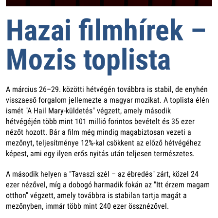
Hazai filmhírek –
Mozis toplista
A március 26–29. közötti hétvégén továbbra is stabil, de enyhén
visszaeső forgalom jellemezte a magyar mozikat. A toplista élén
ismét "A Hail Mary-küldetés" végzett, amely második
hétvégéjén több mint 101 millió forintos bevételt és 35 ezer
nézőt hozott. Bár a film még mindig magabiztosan vezeti a
mezőnyt, teljesítménye 12%-kal csökkent az előző hétvégéhez
képest, ami egy ilyen erős nyitás után teljesen természetes.
A második helyen a "Tavaszi szél – az ébredés" zárt, közel 24
ezer nézővel, míg a dobogó harmadik fokán az "Itt érzem magam
otthon" végzett, amely továbbra is stabilan tartja magát a
mezőnyben, immár több mint 240 ezer össznézővel.