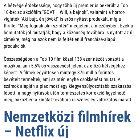
A hétvége érdekessége, hogy több új premier is bekerült a Top
10-be: az akciófilm "GOAT – Will, a bajnok", valamint a horror-
vígjáték "Aki bújt, én jövök!" is erős nyitást produkált, míg a
thriller "Meg fognak ölni szintén" megjelent a mezőnyben. Ezek a
bemutatók jól mutatják, hogy a közönség továbbra is nyitott az új
címekre, még ha azok nem is feltétlenül franchise-alapú
produkciók.
Összességében a Top 10 film közel 138 ezer nézőt vonzott a
mozikba, ami 5,5%-os visszaesést jelent az előző hétvégéhez
képest. A filmek együttesen mintegy 376 millió forintos
bevételt termeltek, ami szintén enyhe csökkenést mutat. A
számok alapján a piac most egy kiegyensúlyozottabb szakaszba
lépett: a nagy nyitások után természetes korrekció figyelhető
meg, miközben a kínálat továbbra is széles és változatos marad.
Nemzetközi filmhírek
– Netflix új