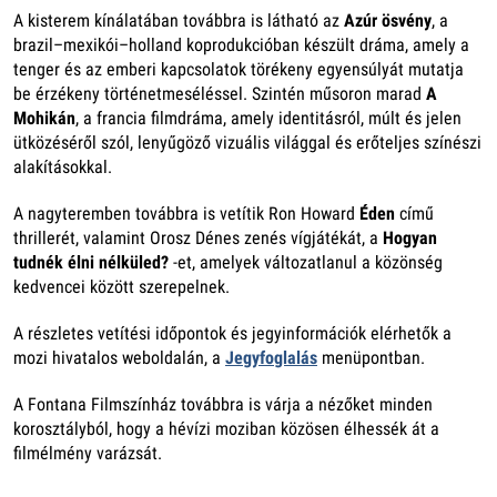
A kisterem kínálatában továbbra is látható az
Azúr ösvény
, a
brazil–mexikói–holland koprodukcióban készült dráma, amely a
tenger és az emberi kapcsolatok törékeny egyensúlyát mutatja
be érzékeny történetmeséléssel. Szintén műsoron marad
A
Mohikán
, a francia filmdráma, amely identitásról, múlt és jelen
ütközéséről szól, lenyűgöző vizuális világgal és erőteljes színészi
alakításokkal.
A nagyteremben továbbra is vetítik Ron Howard
Éden
című
thrillerét, valamint Orosz Dénes zenés vígjátékát, a
Hogyan
tudnék élni nélküled?
-et, amelyek változatlanul a közönség
kedvencei között szerepelnek.
A részletes vetítési időpontok és jegyinformációk elérhetők a
mozi hivatalos weboldalán, a
Jegyfoglalás
menüpontban.
A Fontana Filmszínház továbbra is várja a nézőket minden
korosztályból, hogy a hévízi moziban közösen élhessék át a
filmélmény varázsát.