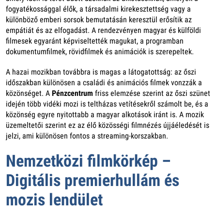
fogyatékossággal élők, a társadalmi kirekesztettség vagy a
különböző emberi sorsok bemutatásán keresztül erősítik az
empátiát és az elfogadást. A rendezvényen magyar és külföldi
filmesek egyaránt képviseltették magukat, a programban
dokumentumfilmek, rövidfilmek és animációk is szerepeltek.
A hazai mozikban továbbra is magas a látogatottság: az őszi
időszakban különösen a családi és animációs filmek vonzzák a
közönséget. A
Pénzcentrum
friss elemzése szerint az őszi szünet
idején több vidéki mozi is teltházas vetítésekről számolt be, és a
közönség egyre nyitottabb a magyar alkotások iránt is. A mozik
üzemeltetői szerint ez az élő közösségi filmnézés újjáéledését is
jelzi, ami különösen fontos a streaming-korszakban.
Nemzetközi filmkörkép –
Digitális premierhullám és
mozis lendület