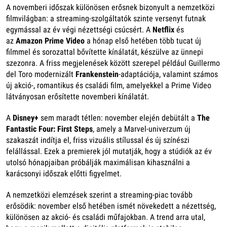
A novemberi időszak különösen erősnek bizonyult a nemzetközi
filmvilágban: a streaming-szolgáltatók szinte versenyt futnak
egymással az év végi nézettségi csúcsért. A
Netflix
és
az
Amazon Prime Video
a hónap első hetében több tucat új
filmmel és sorozattal bővítette kínálatát, készülve az ünnepi
szezonra. A friss megjelenések között szerepel például Guillermo
del Toro modernizált
Frankenstein
-adaptációja, valamint számos
új akció-, romantikus és családi film, amelyekkel a Prime Video
látványosan erősítette novemberi kínálatát.
A
Disney+
sem maradt tétlen: november elején debütált a
The
Fantastic Four: First Steps
, amely a Marvel-univerzum új
szakaszát indítja el, friss vizuális stílussal és új színészi
felállással. Ezek a premierek jól mutatják, hogy a stúdiók az év
utolsó hónapjaiban próbálják maximálisan kihasználni a
karácsonyi időszak előtti figyelmet.
A nemzetközi elemzések szerint a streaming-piac tovább
erősödik: november első hetében ismét növekedett a nézettség,
különösen az akció- és családi műfajokban. A trend arra utal,