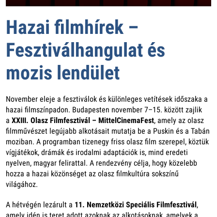
Hazai filmhírek –
Fesztiválhangulat és
mozis lendület
November eleje a fesztiválok és különleges vetítések időszaka a
hazai filmszínpadon. Budapesten november 7–15. között zajlik
a
XXIII. Olasz Filmfesztivál – MittelCinemaFest
, amely az olasz
filmművészet legújabb alkotásait mutatja be a Puskin és a Tabán
moziban. A programban tizenegy friss olasz film szerepel, köztük
vígjátékok, drámák és irodalmi adaptációk is, mind eredeti
nyelven, magyar felirattal. A rendezvény célja, hogy közelebb
hozza a hazai közönséget az olasz filmkultúra sokszínű
világához.
A hétvégén lezárult a
11. Nemzetközi Speciális Filmfesztivál
,
amely idén is teret adott azoknak az alkotásoknak, amelyek a