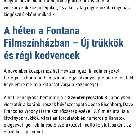
hogy a mozik mellett a digitális platformok is stabilan
visszanyerik közönségüket, és a két világ egyre inkább egymás
kiegészítőjeként működik.
A héten a Fontana
Filmszínházban – Új trükkök
és régi kedvencek
A november közepi mozihét Hévízen igazi filmélményeket
tartogat: a Fontana Filmszínház egy látványos premierrel és több
figyelemre méltó alkotással várja a közönséget.
A hét legnagyobb bemutatója a
Szemfényvesztők 3.
, amelyben
visszatér a korábbi részek bűvészcsapata Jesse Eisenberg, Dave
Franco és Woody Harrelson főszereplésével. A film ezúttal is a
látványos trükkök, váratlan fordulatok és humoros pillanatok
elegyével ígér lebilincselő szórakozást, méltó folytatásaként az
előző két epizódnak.