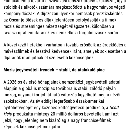
Filmakadémia lezárta a szavazási időszak utolsó szakaszát, így a
stúdiók és alkotók számára megkezdődött a hagyományos végső
kampányidőszak. A díjszezon ilyenkor nemcsak presztízskérdés:
az Oscar-jelölések és díjak jelentősen befolyásolják a filmek
mozis és streaminges nézettségét világszerte, különösen a
tavaszi újrabemutatások és nemzetközi forgalmazások során.
A következő hetekben várhatóan tovább erősödik az érdeklődés a
művészfilmek és fesztiválkedvencek iránt, amelyek sok esetben a
díjátadók után jutnak el szélesebb közönséghez.
Mozis jegybevételi trendek – stabil, de átalakuló piac
A 2026-os év első hónapjainak nemzetközi jegybevételi adatai
alapján a globális mozipiac továbbra is stabilizálódó pályán
mozog, ugyanakkor jól látható változás figyelhető meg a nézői
szokásokban. Az év eddigi legerősebb észak-amerikai
nyitóhétvégéjét egy közepes költségvetésű produkció, a
Send
Help
produkálta mintegy 20 millió dolláros bevétellel, ami azt
jelzi, hogy jelenleg nem kizárólag a nagy franchise-filmek
képesek közönséget mozgatni.