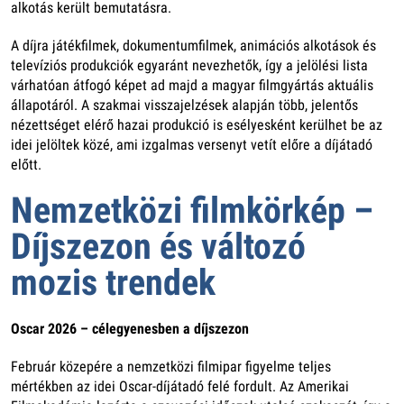
alkotás került bemutatásra.
A díjra játékfilmek, dokumentumfilmek, animációs alkotások és
televíziós produkciók egyaránt nevezhetők, így a jelölési lista
várhatóan átfogó képet ad majd a magyar filmgyártás aktuális
állapotáról. A szakmai visszajelzések alapján több, jelentős
nézettséget elérő hazai produkció is esélyesként kerülhet be az
idei jelöltek közé, ami izgalmas versenyt vetít előre a díjátadó
előtt.
Nemzetközi filmkörkép –
Díjszezon és változó
mozis trendek
Oscar 2026 – célegyenesben a díjszezon
Február közepére a nemzetközi filmipar figyelme teljes
mértékben az idei Oscar-díjátadó felé fordult. Az Amerikai