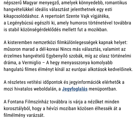
népszerű Magyar menyegző, amelyek könnyedebb, romantikus
hangvételükkel ideális választást jelenthetnek egy esti
kikapcsolódáshoz. A repertoárt Szente Vajk vígjátéka,
a Legénybúcsú egészíti ki, amely humoros történetével továbbra
is stabil közönségérdeklődés mellett fut a mozikban.
A kisteremben nemzetközi filmkülönlegességek kapnak helyet:
műsoron marad a dél-koreai Nincs más választás, valamint az
érzelmes hangvételű Egybenyíló szobák, míg az olasz történelmi
dráma, a Vermiglio – A hegy menyasszonya komolyabb
hangulatú filmes élményt kínál az európai alkotások kedvelőinek.
A részletes vetítési időpontok és jegyinformációk elérhetők a
mozi hivatalos weboldalán, a
Jegyfoglalás
menüpontban.
A Fontana Filmszínház továbbra is várja a nézőket minden
korosztályból, hogy a hévízi moziban közösen élhessék át a
filmélmény varázsát.