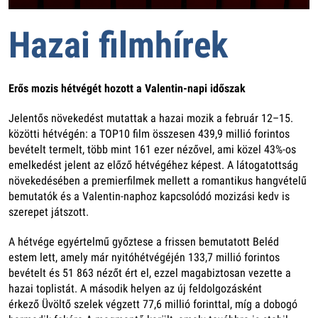
Hazai filmhírek
Erős mozis hétvégét hozott a Valentin-napi időszak
Jelentős növekedést mutattak a hazai mozik a február 12–15.
közötti hétvégén: a TOP10 film összesen 439,9 millió forintos
bevételt termelt, több mint 161 ezer nézővel, ami közel 43%-os
emelkedést jelent az előző hétvégéhez képest. A látogatottság
növekedésében a premierfilmek mellett a romantikus hangvételű
bemutatók és a Valentin-naphoz kapcsolódó mozizási kedv is
szerepet játszott.
A hétvége egyértelmű győztese a frissen bemutatott Beléd
estem lett, amely már nyitóhétvégéjén 133,7 millió forintos
bevételt és 51 863 nézőt ért el, ezzel magabiztosan vezette a
hazai toplistát. A második helyen az új feldolgozásként
érkező Üvöltő szelek végzett 77,6 millió forinttal, míg a dobogó