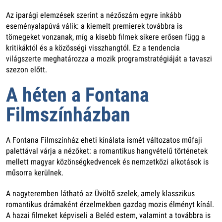
Az iparági elemzések szerint a nézőszám egyre inkább
eseményalapúvá válik: a kiemelt premierek továbbra is
tömegeket vonzanak, míg a kisebb filmek sikere erősen függ a
kritikáktól és a közösségi visszhangtól. Ez a tendencia
világszerte meghatározza a mozik programstratégiáját a tavaszi
szezon előtt.
A héten a Fontana
Filmszínházban
A Fontana Filmszínház eheti kínálata ismét változatos műfaji
palettával várja a nézőket: a romantikus hangvételű történetek
mellett magyar közönségkedvencek és nemzetközi alkotások is
műsorra kerülnek.
A nagyteremben látható az Üvöltő szelek, amely klasszikus
romantikus drámaként érzelmekben gazdag mozis élményt kínál.
A hazai filmeket képviseli a Beléd estem, valamint a továbbra is