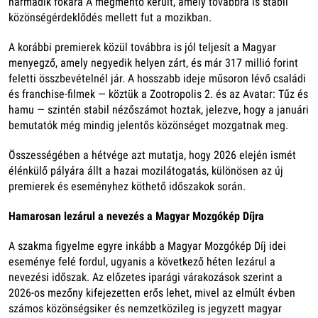
harmadik fokára A megmentő került, amely továbbra is stabil
közönségérdeklődés mellett fut a mozikban.
A korábbi premierek közül továbbra is jól teljesít a Magyar
menyegző, amely negyedik helyen zárt, és már 317 millió forint
feletti összbevételnél jár. A hosszabb ideje műsoron lévő családi
és franchise-filmek — köztük a Zootropolis 2. és az Avatar: Tűz és
hamu — szintén stabil nézőszámot hoztak, jelezve, hogy a januári
bemutatók még mindig jelentős közönséget mozgatnak meg.
Összességében a hétvége azt mutatja, hogy 2026 elején ismét
élénkülő pályára állt a hazai mozilátogatás, különösen az új
premierek és eseményhez köthető időszakok során.
Hamarosan lezárul a nevezés a Magyar Mozgókép Díjra
A szakma figyelme egyre inkább a Magyar Mozgókép Díj idei
eseménye felé fordul, ugyanis a következő héten lezárul a
nevezési időszak. Az előzetes iparági várakozások szerint a
2026-os mezőny kifejezetten erős lehet, mivel az elmúlt évben
számos közönségsiker és nemzetközileg is jegyzett magyar